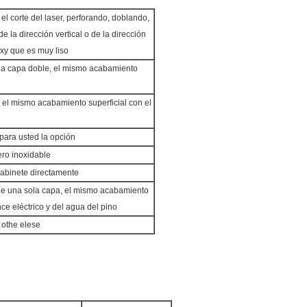
l corte del laser, perforando, doblando,
 la dirección vertical o de la dirección
oxy que es muy liso
 la capa doble, el mismo acabamiento
,
el mismo acabamiento superficial con el
 para usted la opción
ero inoxidable
gabinete directamente
 de una sola capa, el mismo acabamiento
nce eléctrico y del agua del pino
 othe elese