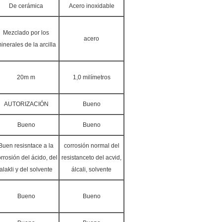
De cerámica
Acero inoxidable
Mezclado por los
acero
inerales de la arcilla
20m m
1,0 milímetros
AUTORIZACIÓN
Bueno
Bueno
Bueno
Buen resisntace a la
corrosión normal del
rrosión del ácido, del
resistanceto del acvid,
alakli y del solvente
álcali, solvente
Bueno
Bueno