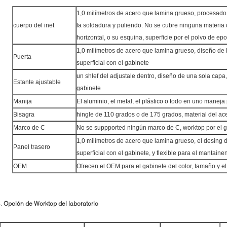
1,0 milímetros de acero que lamina grueso, procesado e
cuerpo del inet
la soldadura y puliendo. No se cubre ninguna materia de
horizontal, o su esquina, superficie por el polvo de ep
1,0 milímetros de acero que lamina grueso, diseño de
Puerta
superficial con el gabinete
un shlef del adjustale dentro, diseño de una sola capa
Estante ajustable
gabinete
Manija
El aluminio, el metal, el plástico o todo en uno maneja
Bisagra
hingle de 110 grados o de 175 grados, material del ac
Marco de C
No se suppported ningún marco de C, worktop por el 
1,0 milímetros de acero que lamina grueso, el desing
Panel trasero
superficial con el gabinete, y flexible para el mantaine
OEM
Ofrecen el OEM para el gabinete del color, tamaño y el
4.
Opción de Worktop del laboratorio