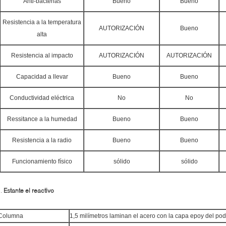
Anti-bacterias
Bueno
Bueno
Resistencia a la temperatura
AUTORIZACIÓN
Bueno
alta
Resistencia al impacto
AUTORIZACIÓN
AUTORIZACIÓN
Capacidad a llevar
Bueno
Bueno
Conductividad eléctrica
No
No
Ressitance a la humedad
Bueno
Bueno
Resistencia a la radio
Bueno
Bueno
Funcionamiento físico
sólido
sólido
5.
Estante el reactivo
Columna
1,5 milímetros laminan el acero con la capa epoy del pod