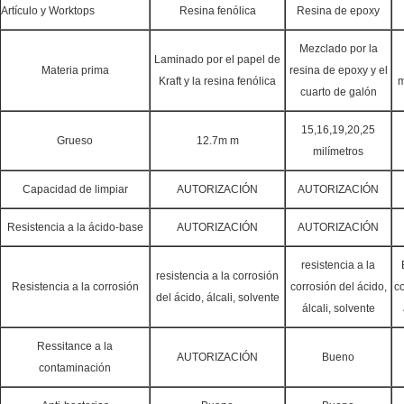
Artículo y Worktops
Resina fenólica
Resina de epoxy
Mezclado por la
Laminado por el papel de
Materia prima
resina de epoxy y el
Kraft y la resina fenólica
m
cuarto de galón
15,16,19,20,25
Grueso
12.7m m
milímetros
Capacidad de limpiar
AUTORIZACIÓN
AUTORIZACIÓN
Resistencia a la ácido-base
AUTORIZACIÓN
AUTORIZACIÓN
resistencia a la
resistencia a la corrosión
Resistencia a la corrosión
corrosión del ácido,
co
del ácido, álcali, solvente
álcali, solvente
Ressitance a la
AUTORIZACIÓN
Bueno
contaminación