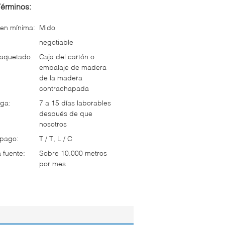
Términos:
en mínima:
Mido
negotiable
paquetado:
Caja del cartón o
embalaje de madera
de la madera
contrachapada
ga:
7 a 15 días laborables
después de que
nosotros
 pago:
T / T, L / C
 fuente:
Sobre 10.000 metros
por mes